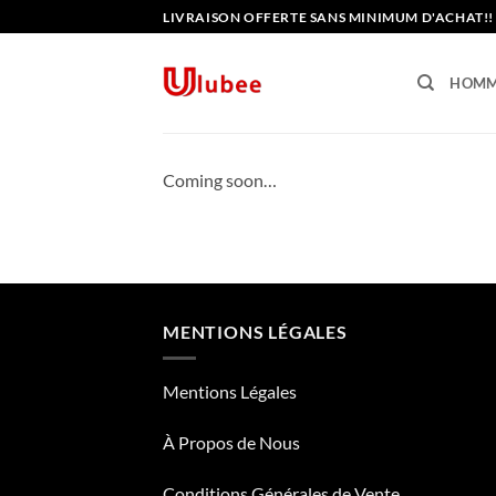
Passer
LIVRAISON OFFERTE SANS MINIMUM D'ACHAT!!
au
contenu
HOM
Coming soon…
MENTIONS LÉGALES
Mentions Légales
À Propos de Nous
Conditions Générales de Vente